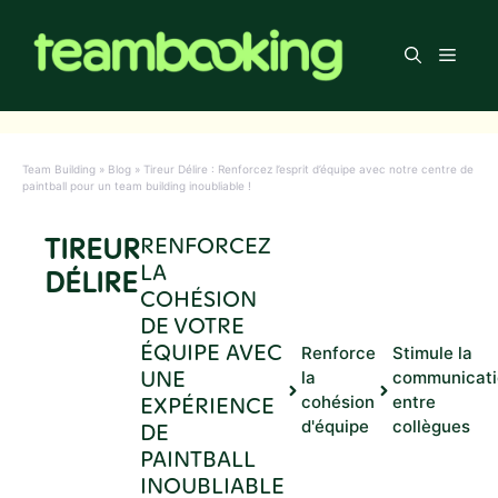
Aller
au
Men
contenu
Team Building
»
Blog
»
Tireur Délire : Renforcez l’esprit d’équipe avec notre centre de
paintball pour un team building inoubliable !
TIREUR
RENFORCEZ
LA
DÉLIRE
COHÉSION
DE VOTRE
ÉQUIPE AVEC
Renforce
Stimule la
UNE
la
communicati
EXPÉRIENCE
cohésion
entre
d'équipe
collègues
DE
PAINTBALL
INOUBLIABLE