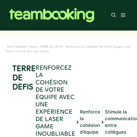
Aller
au
Men
contenu
Team Building
»
Blog
»
TERRE DE DEFIS : Renforcez la Cohésion de Votre Équipe avec
Notre Centre de Laser Game
TERRE
RENFORCEZ
LA
DE
COHÉSION
DEFIS
DE VOTRE
ÉQUIPE AVEC
UNE
EXPÉRIENCE
Renforce
Stimule la
DE LASER
la
communicatio
GAME
cohésion
entre
d'équipe
collègues
INOUBLIABLE