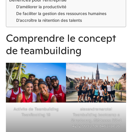
D’améliorer la productivité
De faciliter la gestion des ressources humaines
D’accroître la rétention des talents
Comprendre le concept
de teambuilding
Activite de Teambuilding
alexandremarotel
TeanBooking 19
Teambuilding bootcamp a
Strasbourg. f9fdeeee 55b4
4212 9093 fded46378e36