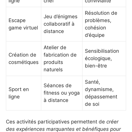
ligne
chef
convivialité
Résolution de
Jeu d’énigmes
Escape
problèmes,
collaboratif à
game virtuel
cohésion
distance
d’équipe
Atelier de
Sensibilisation
Création de
fabrication de
écologique,
cosmétiques
produits
bien-être
naturels
Santé,
Séances de
Sport en
dynamisme,
fitness ou yoga
ligne
dépassement
à distance
de soi
Ces activités participatives permettent de
créer
des expériences marquantes et bénéfiques pour