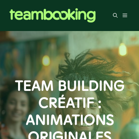
Aller
au
Men
contenu
TEAM BUILDING
CRÉATIF :
ANIMATIONS
ORIGINALES