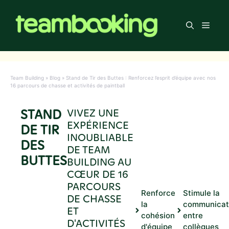
Aller
au
Men
contenu
Team Building
»
Blog
»
Stand de Tir des Buttes : Renforcez l’esprit d’équipe avec nos
16 parcours de chasse et activités de paintball
STAND
VIVEZ UNE
EXPÉRIENCE
DE TIR
INOUBLIABLE
DES
DE TEAM
BUTTES
BUILDING AU
CŒUR DE 16
PARCOURS
Renforce
Stimule la
DE CHASSE
la
communicat
ET
cohésion
entre
D'ACTIVITÉS
d'équipe
collègues