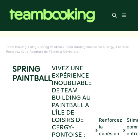
Aller
au
Men
contenu
Team Building
»
Blog
»
Spring Paintball : Team Building Inoubliable à Cergy-Pontoise –
Réservez Votre Aventure de Février à Novembre !
SPRING
VIVEZ UNE
EXPÉRIENCE
PAINTBALL
INOUBLIABLE
DE TEAM
BUILDING AU
PAINTBALL À
L'ÎLE DE
LOISIRS DE
Renforcez
Stimu
CERGY-
la
comm
PONTOISE :
cohésion
entr