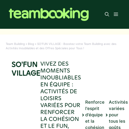
Aller
au
Men
contenu
Team Building
»
Blog
»
SO’FUN VILLAGE : Boostez votre Team Building avec des
Activités Inoubliables et des Offres Spéciales pour Tous !
SO'FUN
VIVEZ DES
MOMENTS
VILLAGE
INOUBLIABLES
EN ÉQUIPE :
ACTIVITÉS DE
LOISIRS
Renforce
Activités
VARIÉES POUR
l'esprit
variées
RENFORCER
d'équipe
pour
LA COHÉSION
et la
tous les
ET LE FUN,
cohésion
goûts