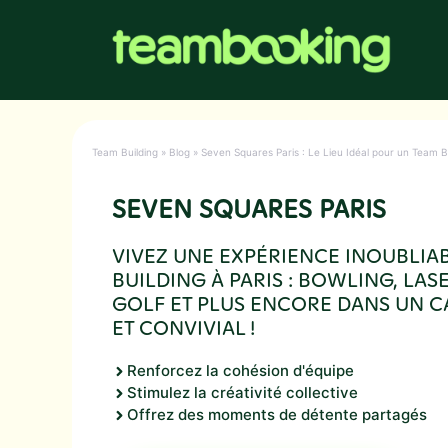
Aller
au
contenu
Team Building
»
Blog
»
Seven Squares Paris : Le Lieu Idéal pour un Team Bu
SEVEN SQUARES PARIS
VIVEZ UNE EXPÉRIENCE INOUBLIA
BUILDING À PARIS : BOWLING, LAS
GOLF ET PLUS ENCORE DANS UN C
ET CONVIVIAL !
Renforcez la cohésion d'équipe
Stimulez la créativité collective
Offrez des moments de détente partagés