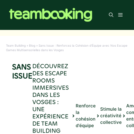
Aller
au
Men
contenu
Team Building
»
Blog
»
Sans Issue : Renforcez la Cohésion d’Équipe avec Nos Escape
Games Multisensorielles dans les Vosges
SANS
DÉCOUVREZ
DES ESCAPE
ISSUE
ROOMS
IMMERSIVES
DANS LES
VOSGES :
Renforce
Amé
UNE
Stimule la
la
com
EXPÉRIENCE
créativité
cohésion
ent
DE TEAM
collective
d'équipe
col
BUILDING