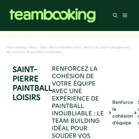
Aller
au
Men
contenu
Team Building
»
Blog
»
Saint-Pierre Paintball Loisirs : Renforcez l’esprit d’équipe avec
des activités de paintball inoubliables !
SAINT-
RENFORCEZ LA
COHÉSION DE
PIERRE
VOTRE ÉQUIPE
PAINTBALL
AVEC UNE
LOISIRS
EXPÉRIENCE DE
Renforce
PAINTBALL
la
INOUBLIABLE : LE
cohésion
TEAM BUILDING
d'équipe
IDÉAL POUR
SOUDER VOS