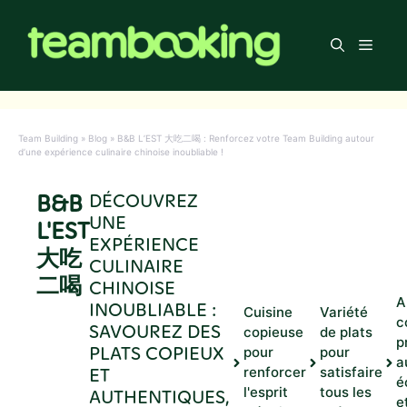
Aller
au
Men
contenu
Team Building
»
Blog
»
B&B L’EST 大吃二喝 : Renforcez votre Team Building autour
d’une expérience culinaire chinoise inoubliable !
B&B
DÉCOUVREZ
UNE
L'EST
EXPÉRIENCE
大吃
CULINAIRE
二喝
CHINOISE
A
INOUBLIABLE :
Cuisine
Variété
c
SAVOUREZ DES
copieuse
de plats
p
PLATS COPIEUX
pour
pour
a
ET
renforcer
satisfaire
é
l'esprit
tous les
AUTHENTIQUES,
e