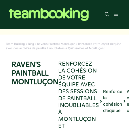
Aller
au
Men
contenu
Team Building
»
Blog
»
Raven’s Paintball Montluçon : Renforcez votre esprit d’équipe
avec des activités de paintball inoubliables à Quinssaines et Montluçon !
RAVEN'S
RENFORCEZ
LA COHÉSION
PAINTBALL
DE VOTRE
MONTLUÇON
ÉQUIPE AVEC
DES SESSIONS
Renforce
A
DE PAINTBALL
la
INOUBLIABLES
cohésion
e
d'équipe
c
À
MONTLUÇON
ET