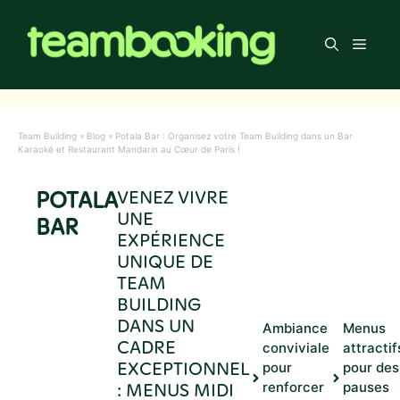
Aller
au
Men
contenu
Team Building
»
Blog
»
Potala Bar : Organisez votre Team Building dans un Bar
Karaoké et Restaurant Mandarin au Cœur de Paris !
POTALA
VENEZ VIVRE
UNE
BAR
EXPÉRIENCE
UNIQUE DE
TEAM
BUILDING
DANS UN
Ambiance
Menus
CADRE
conviviale
attractif
EXCEPTIONNEL
pour
pour des
: MENUS MIDI
renforcer
pauses