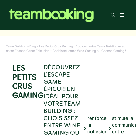
Aller
au
Men
contenu
Team Building
»
Blog
»
Les Petits Crus Gaming : Boostez votre Team Building avec
notre Escape Game Épicurien – Choisissez entre Wine Gaming ou Cheese Gaming !
LES
DÉCOUVREZ
L'ESCAPE
PETITS
GAME
CRUS
ÉPICURIEN
GAMING
IDÉAL POUR
VOTRE TEAM
BUILDING :
CHOISISSEZ
renforce
stimule la
ENTRE WINE
la
communica
GAMING OU
cohésion
entre