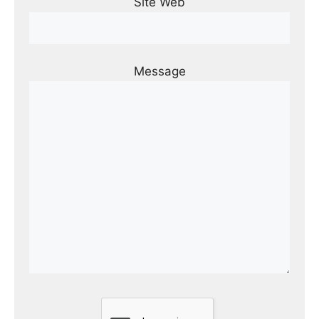
Site Web
Message