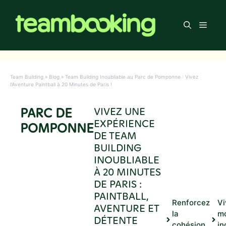
Aller
au
Men
contenu
Team Building
»
Blog
»
Team Building Inoubliable au Parc de Pomponne : Vivez
l’Aventure Paintball à 20 Minutes de Paris !
PARC DE
VIVEZ UNE
EXPÉRIENCE
POMPONNE
DE TEAM
BUILDING
INOUBLIABLE
À 20 MINUTES
DE PARIS :
PAINTBALL,
Renforcez
Vi
AVENTURE ET
la
m
DÉTENTE
cohésion
in