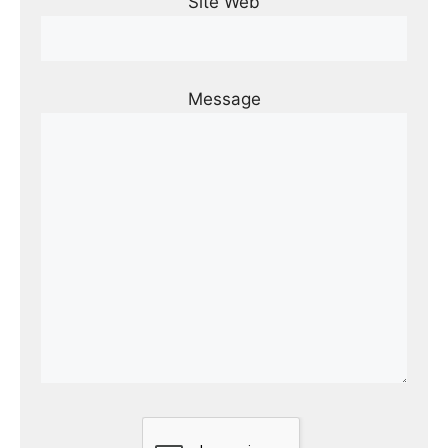
Site Web
Message