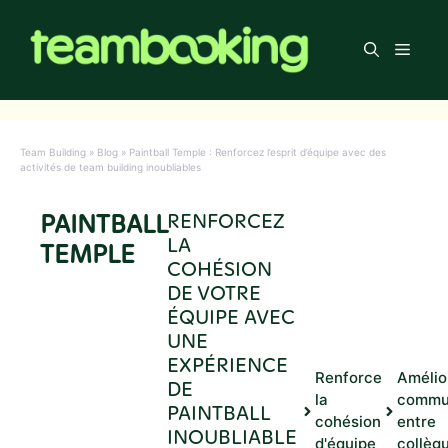
Aller
au
Men
contenu
Team Building
»
Blog
»
Paintball Temple : Renforcez l’esprit d’équipe avec des
activités de team building inoubliables
PAINTBALL
RENFORCEZ
LA
TEMPLE
COHÉSION
DE VOTRE
ÉQUIPE AVEC
UNE
EXPÉRIENCE
Renforce
Amélio
DE
la
commu
PAINTBALL
cohésion
entre
INOUBLIABLE
d'équipe
collèg