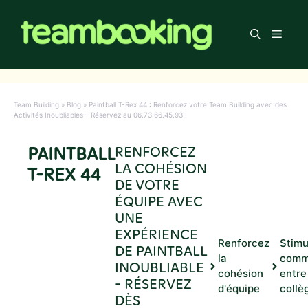
Aller
au
Men
contenu
Team Building
»
Blog
»
Paintball T-Rex 44 : Renforcez votre Team Building avec des
Activités Inoubliables – Réservez au 06.73.66.45.93 !
PAINTBALL
RENFORCEZ
LA COHÉSION
T-REX 44
DE VOTRE
ÉQUIPE AVEC
UNE
EXPÉRIENCE
Renforcez
Stimu
DE PAINTBALL
la
comm
INOUBLIABLE
cohésion
entre
- RÉSERVEZ
d'équipe
collè
DÈS