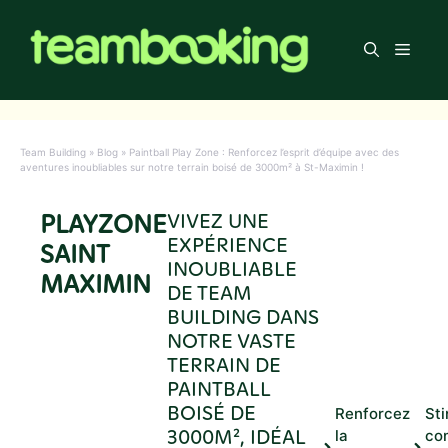
Aller
au
Men
contenu
Team Building
»
Blog
»
Paintball Play Zone : Renforcez l’esprit d’équipe avec des
aventures inoubliables sur notre terrain boisé de 3000m² à St-Maximin !
PLAYZONE
VIVEZ UNE
EXPÉRIENCE
SAINT
INOUBLIABLE
MAXIMIN
DE TEAM
BUILDING DANS
NOTRE VASTE
TERRAIN DE
PAINTBALL
BOISÉ DE
Renforcez
Sti
3000M², IDÉAL
la
co