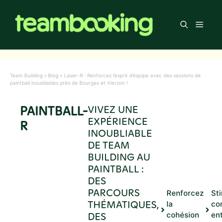
Aller
au
Men
contenu
Team Building
»
Blog
»
Laser-R : Renforcez l’esprit d’équipe avec des sessions de
paintball inoubliables près de Bourges et Vierzon !
PAINTBALL-
VIVEZ UNE
EXPÉRIENCE
R
INOUBLIABLE
DE TEAM
BUILDING AU
PAINTBALL :
DES
PARCOURS
Renforcez
Sti
THÉMATIQUES,
la
co
DES
cohésion
en