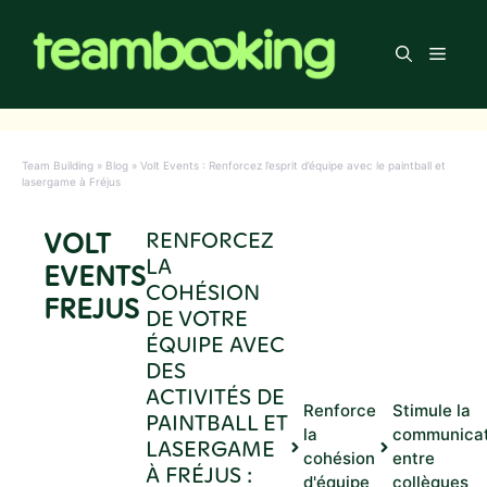
Aller
au
Men
contenu
Team Building
»
Blog
»
Volt Events : Renforcez l’esprit d’équipe avec le paintball et
lasergame à Fréjus
VOLT
RENFORCEZ
LA
EVENTS
COHÉSION
FREJUS
DE VOTRE
ÉQUIPE AVEC
DES
ACTIVITÉS DE
Renforce
Stimule la
PAINTBALL ET
la
communicat
LASERGAME
cohésion
entre
À FRÉJUS :
d'équipe
collègues