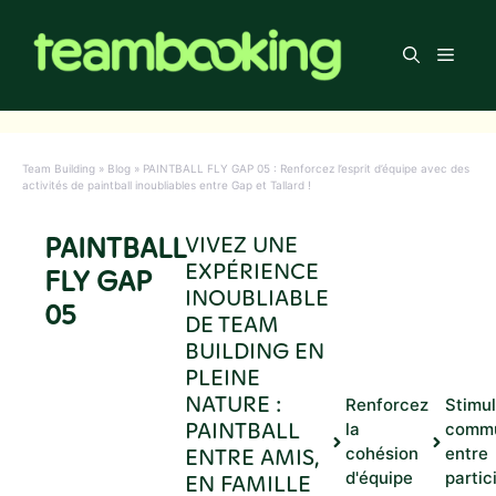
Aller
au
Men
contenu
Team Building
»
Blog
»
PAINTBALL FLY GAP 05 : Renforcez l’esprit d’équipe avec des
activités de paintball inoubliables entre Gap et Tallard !
PAINTBALL
VIVEZ UNE
EXPÉRIENCE
FLY GAP
INOUBLIABLE
05
DE TEAM
BUILDING EN
PLEINE
NATURE :
Renforcez
Stimul
PAINTBALL
la
commu
ENTRE AMIS,
cohésion
entre
d'équipe
partic
EN FAMILLE