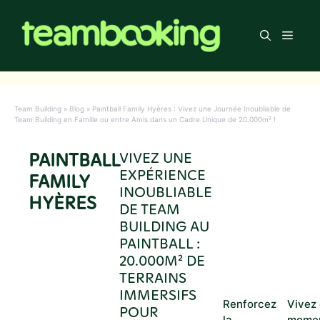
Aller
au
Men
contenu
Team Building
»
Blog
»
Paintball Family Hyères : Vivez une Journée Inoubliable de
Team Building en Famille ou entre Amis dans un Cadre Unique de 20.000m² !
PAINTBALL
VIVEZ UNE
EXPÉRIENCE
FAMILY
INOUBLIABLE
HYÈRES
DE TEAM
BUILDING AU
PAINTBALL :
20.000M² DE
TERRAINS
IMMERSIFS
Renforcez
Vivez
POUR
la
mome