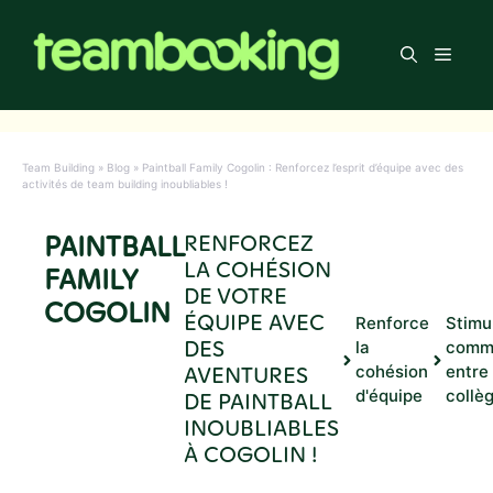
Aller
au
Men
contenu
Team Building
»
Blog
»
Paintball Family Cogolin : Renforcez l’esprit d’équipe avec des
activités de team building inoubliables !
PAINTBALL
RENFORCEZ
LA COHÉSION
FAMILY
DE VOTRE
COGOLIN
ÉQUIPE AVEC
Renforce
Stimu
DES
la
comm
AVENTURES
cohésion
entre
d'équipe
collè
DE PAINTBALL
INOUBLIABLES
À COGOLIN !