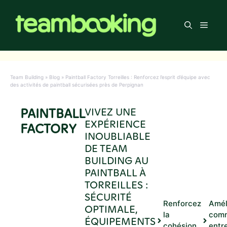
Aller
au
Men
contenu
Team Building
»
Blog
»
Paintball Factory Torreilles : Renforcez l’esprit d’équipe avec
des activités de paintball sécurisées près de Perpignan
PAINTBALL
VIVEZ UNE
EXPÉRIENCE
FACTORY
INOUBLIABLE
DE TEAM
BUILDING AU
PAINTBALL À
TORREILLES :
SÉCURITÉ
Renforcez
Amél
OPTIMALE,
la
comm
ÉQUIPEMENTS
cohésion
entr