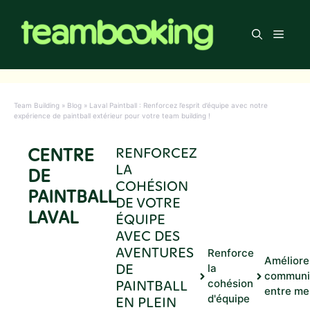
Aller
au
Men
contenu
Team Building
»
Blog
»
Laval Paintball : Renforcez l’esprit d’équipe avec notre
expérience de paintball extérieur pour votre team building !
CENTRE
RENFORCEZ
LA
DE
COHÉSION
PAINTBALL
DE VOTRE
LAVAL
ÉQUIPE
AVEC DES
AVENTURES
Renforce
Améliore
DE
la
communi
PAINTBALL
cohésion
entre m
d'équipe
EN PLEIN