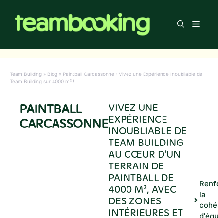
Aller
au
Men
contenu
Team Building
»
Blog
»
Paintball Carcassonne : Vivez une Expérience Inoubliable de
Team Building sur 4000 m² !
PAINTBALL
VIVEZ UNE
EXPÉRIENCE
CARCASSONNE
INOUBLIABLE DE
TEAM BUILDING
AU CŒUR D'UN
TERRAIN DE
PAINTBALL DE
Renf
4000 M², AVEC
la
DES ZONES
cohé
INTÉRIEURES ET
d'éq