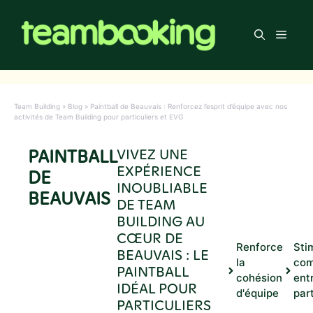
Aller
au
Men
contenu
Team Building
»
Blog
»
Paintball de Beauvais : Renforcez l’esprit d’équipe avec nos
activités de Team Building pour particuliers et EVG
PAINTBALL
VIVEZ UNE
EXPÉRIENCE
DE
INOUBLIABLE
BEAUVAIS
DE TEAM
BUILDING AU
CŒUR DE
Renforce
Sti
BEAUVAIS : LE
la
com
PAINTBALL
cohésion
ent
IDÉAL POUR
d'équipe
par
PARTICULIERS