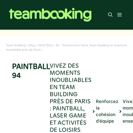
Aller
au
Men
contenu
Team Building
»
Blog
»
PAINTBALL 94 : Transformez Votre Team Building en Aventure
Inoubliable près de Paris !
PAINTBALL
VIVEZ DES
MOMENTS
94
INOUBLIABLES
EN TEAM
BUILDING
PRÈS DE PARIS
Renforcez
Vive
: PAINTBALL,
la
mom
LASER GAME
cohésion
inou
d'équipe
ense
ET ACTIVITÉS
DE LOISIRS