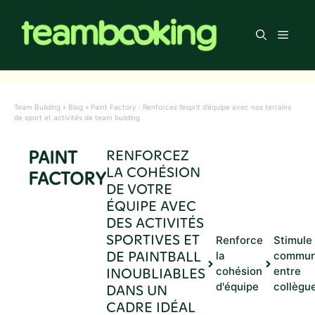
Aller
au
Men
contenu
Team Building
»
Blog
»
Paint Factory : Renforcez l’esprit d’équipe avec nos terrains
de sport et activités de team building
PAINT
RENFORCEZ
LA COHÉSION
FACTORY
DE VOTRE
ÉQUIPE AVEC
DES ACTIVITÉS
SPORTIVES ET
Renforce
Stimule 
DE PAINTBALL
la
commun
INOUBLIABLES
cohésion
entre
d'équipe
collègu
DANS UN
CADRE IDÉAL