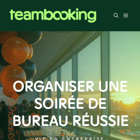
Aller
au
Men
contenu
ORGANISER UNE
SOIRÉE DE
BUREAU RÉUSSIE
VIE EN ENTREPRISE