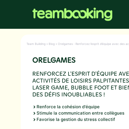
Aller
au
contenu
Team Building
»
Blog
»
Orelgames : Renforcez l’esprit d’équipe avec des act
ORELGAMES
RENFORCEZ L'ESPRIT D'ÉQUIPE AV
ACTIVITÉS DE LOISIRS PALPITANTES
LASER GAME, BUBBLE FOOT ET BIE
DES DÉFIS INOUBLIABLES !
Renforce la cohésion d'équipe
Stimule la communication entre collègues
Favorise la gestion du stress collectif