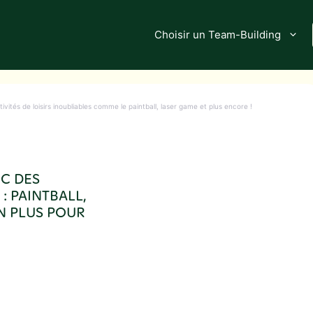
Choisir un Team-Building
ivités de loisirs inoubliables comme le paintball, laser game et plus encore !
EC DES
 : PAINTBALL,
N PLUS POUR