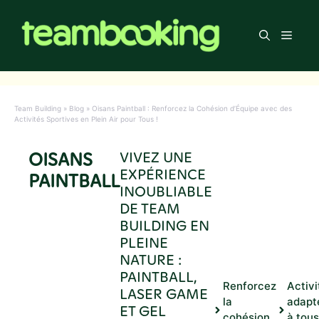
Aller
au
Men
contenu
Team Building
»
Blog
»
Oisans Paintball : Renforcez la Cohésion d’Équipe avec des
Activités Sportives en Plein Air pour Tous !
OISANS
VIVEZ UNE
EXPÉRIENCE
PAINTBALL
INOUBLIABLE
DE TEAM
BUILDING EN
PLEINE
NATURE :
PAINTBALL,
Renforcez
Activi
LASER GAME
la
adapt
ET GEL
cohésion
à tous