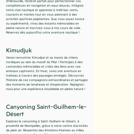
d'Hénouville, l'endroit parfait pour perfectionner vos
compétences en navigation en eaux douces. Intégrez
notre club nautique et apprenez à maîtriser vents,
courants et marées tout en vous adonnant à des
activités sportives palpitantes. Que vous soyez novice
ou expérimenté, vivez des instants mémorables en
pleine nature et inscrivez-vous à nos cours de voile.
Réservez dès aujourd'hui votre aventure nautique !
Kimudjuk
Venez rencontrer Kimudjuk et sa meute de chiens
nordiques au sein du massif du Pilat ! Participez à des
canirandos mémorables et créez des liens avec ces
animaux captivants. En hiver, vivez une aventure en
traîneau à travers des paysages enneigés. Découvrez
l'histoire de ces compagnons extraordinaires et partagez
des moments de tendresse et d'exploration. Rejoignez-
nous pour une expérience inoubliable en pleine nature !
Canyoning Saint-Guilhem-le-
Désert
Explorez le canyoning à Saint-Guilhem-le-Désert, à
proximité de Montpellier, grâce à notre centre d'activités
de plein air. Ressentez des émotions intenses au milieu