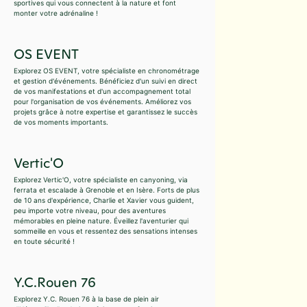
sportives qui vous connectent à la nature et font
monter votre adrénaline !
OS EVENT
Explorez OS EVENT, votre spécialiste en chronométrage
et gestion d'événements. Bénéficiez d'un suivi en direct
de vos manifestations et d'un accompagnement total
pour l'organisation de vos événements. Améliorez vos
projets grâce à notre expertise et garantissez le succès
de vos moments importants.
Vertic'O
Explorez Vertic'O, votre spécialiste en canyoning, via
ferrata et escalade à Grenoble et en Isère. Forts de plus
de 10 ans d'expérience, Charlie et Xavier vous guident,
peu importe votre niveau, pour des aventures
mémorables en pleine nature. Éveillez l'aventurier qui
sommeille en vous et ressentez des sensations intenses
en toute sécurité !
Y.C.Rouen 76
Explorez Y.C. Rouen 76 à la base de plein air