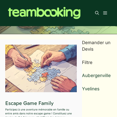
Aller
au
Men
contenu
Demander un
Devis
Filtre
Aubergenville
Yvelines
Escape Game Family
Participez à une aventure mémorable en famille ou
entre amis dans notre escape game ! Constituez une