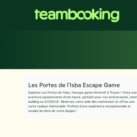
Aller
au
contenu
Les Portes de l'Isba Escape Game
Explorez Les Portes de l'Isba, l'escape game immersif à Troyes ! Vivez une
aventure passionnante d'une heure, parfaite pour vos anniversaires, tea
building ou EVG/EVJF. Réservez votre salle dès maintenant et offrez une
carte cadeau mémorable. Profitez d'une expérience exceptionnelle et
soudez les liens de votre équipe !