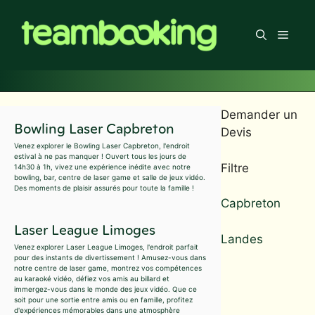
Aller
au
Men
contenu
Demander un
Bowling Laser Capbreton
Devis
Venez explorer le Bowling Laser Capbreton, l'endroit
estival à ne pas manquer ! Ouvert tous les jours de
Filtre
14h30 à 1h, vivez une expérience inédite avec notre
bowling, bar, centre de laser game et salle de jeux vidéo.
Des moments de plaisir assurés pour toute la famille !
Capbreton
Laser League Limoges
Landes
Venez explorer Laser League Limoges, l'endroit parfait
pour des instants de divertissement ! Amusez-vous dans
notre centre de laser game, montrez vos compétences
au karaoké vidéo, défiez vos amis au billard et
immergez-vous dans le monde des jeux vidéo. Que ce
soit pour une sortie entre amis ou en famille, profitez
d'expériences mémorables dans une atmosphère