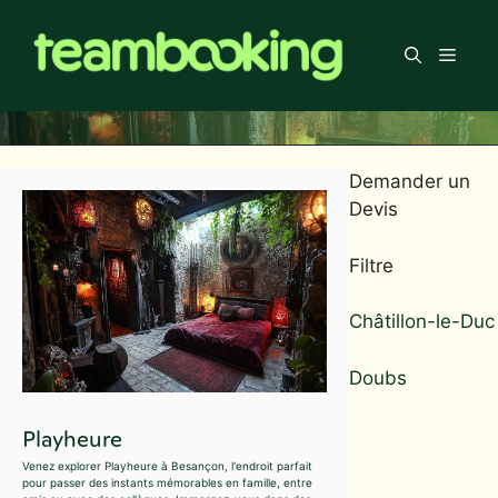
Aller
au
Men
contenu
Demander un
Devis
Filtre
Châtillon-le-Duc
Doubs
Playheure
Venez explorer Playheure à Besançon, l'endroit parfait
pour passer des instants mémorables en famille, entre