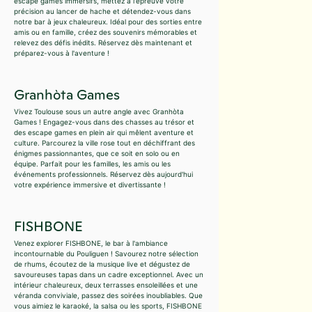
escape games immersifs, mettez à l'épreuve votre
précision au lancer de hache et détendez-vous dans
notre bar à jeux chaleureux. Idéal pour des sorties entre
amis ou en famille, créez des souvenirs mémorables et
relevez des défis inédits. Réservez dès maintenant et
préparez-vous à l'aventure !
Granhòta Games
Vivez Toulouse sous un autre angle avec Granhòta
Games ! Engagez-vous dans des chasses au trésor et
des escape games en plein air qui mêlent aventure et
culture. Parcourez la ville rose tout en déchiffrant des
énigmes passionnantes, que ce soit en solo ou en
équipe. Parfait pour les familles, les amis ou les
événements professionnels. Réservez dès aujourd'hui
votre expérience immersive et divertissante !
FISHBONE
Venez explorer FISHBONE, le bar à l'ambiance
incontournable du Pouliguen ! Savourez notre sélection
de rhums, écoutez de la musique live et dégustez de
savoureuses tapas dans un cadre exceptionnel. Avec un
intérieur chaleureux, deux terrasses ensoleillées et une
véranda conviviale, passez des soirées inoubliables. Que
vous aimiez le karaoké, la salsa ou les sports, FISHBONE