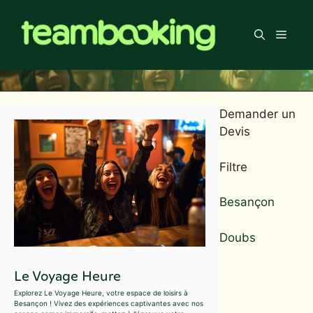
Aller
au
Men
contenu
Demander un
Devis
Filtre
Besançon
Doubs
Le Voyage Heure
Explorez Le Voyage Heure, votre espace de loisirs à
Besançon ! Vivez des expériences captivantes avec nos