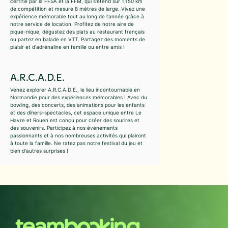
certifié par la FFSA et la FFM, qui s'étend sur 1,150 km
de compétition et mesure 8 mètres de large. Vivez une
expérience mémorable tout au long de l'année grâce à
notre service de location. Profitez de notre aire de
pique-nique, dégustez des plats au restaurant français
ou partez en balade en VTT. Partagez des moments de
plaisir et d'adrénaline en famille ou entre amis !
A.R.C.A.D.E.
Venez explorer A.R.C.A.D.E., le lieu incontournable en
Normandie pour des expériences mémorables ! Avec du
bowling, des concerts, des animations pour les enfants
et des dîners-spectacles, cet espace unique entre Le
Havre et Rouen est conçu pour créer des sourires et
des souvenirs. Participez à nos événements
passionnants et à nos nombreuses activités qui plairont
à toute la famille. Ne ratez pas notre festival du jeu et
bien d'autres surprises !