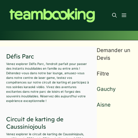
Aller
au
Men
contenu
Demander un
Défis Parc
Devis
Venez explorer Défis Parc, l'endroit parfait pour passer
des instants inoubliables en famille ou entre amis !
Filtre
Détendez-vous dans notre bar lounge, amusez-vous
dans notre centre de laser game, testez vos
compétences sur notre circuit de karting et participez à
nos soirées karaoké vidéo. Vivez des aventures
Gauchy
excitantes dans notre parc de loisirs et forgez des
souvenirs inoubliables. Réservez dès aujourd'hui votre
expérience exceptionnelle !
Aisne
Circuit de karting de
Caussiniojouls
Venez explorer le circuit de karting de Caussiniojouls,