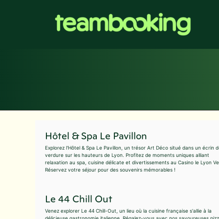
Aller
au
contenu
Hôtel & Spa Le Pavillon
Explorez l'Hôtel & Spa Le Pavillon, un trésor Art Déco situé dans un écrin 
verdure sur les hauteurs de Lyon. Profitez de moments uniques alliant
relaxation au spa, cuisine délicate et divertissements au Casino le Lyon Ve
Réservez votre séjour pour des souvenirs mémorables !
Le 44 Chill Out
Venez explorer Le 44 Chill-Out, un lieu où la cuisine française s'allie à la
délicieuse gastronomie italienne. Régalez-vous avec nos savoureuses piz