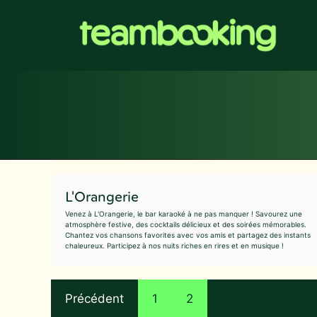
Aller
au
contenu
L'Orangerie
Venez à L'Orangerie, le bar karaoké à ne pas manquer ! Savourez une
atmosphère festive, des cocktails délicieux et des soirées mémorables.
Chantez vos chansons favorites avec vos amis et partagez des instants
chaleureux. Participez à nos nuits riches en rires et en musique !
Précédent
1
2