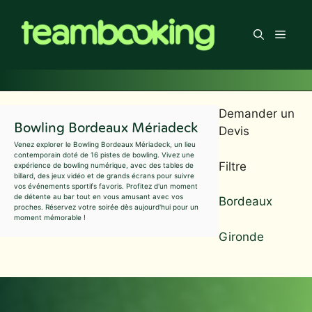
Aller
au
Men
contenu
Demander un
Bowling Bordeaux Mériadeck
Devis
Venez explorer le Bowling Bordeaux Mériadeck, un lieu
contemporain doté de 16 pistes de bowling. Vivez une
Filtre
expérience de bowling numérique, avec des tables de
billard, des jeux vidéo et de grands écrans pour suivre
vos événements sportifs favoris. Profitez d'un moment
de détente au bar tout en vous amusant avec vos
Bordeaux
proches. Réservez votre soirée dès aujourd'hui pour un
moment mémorable !
Gironde