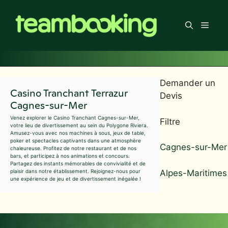
Aller
au
Men
contenu
Demander un
Casino Tranchant Terrazur
Devis
Cagnes-sur-Mer
Venez explorer le Casino Tranchant Cagnes-sur-Mer,
Filtre
votre lieu de divertissement au sein du Polygone Riviera.
Amusez-vous avec nos machines à sous, jeux de table,
poker et spectacles captivants dans une atmosphère
Cagnes-sur-Mer
chaleureuse. Profitez de notre restaurant et de nos
bars, et participez à nos animations et concours.
Partagez des instants mémorables de convivialité et de
Alpes-Maritimes
plaisir dans notre établissement. Rejoignez-nous pour
une expérience de jeu et de divertissement inégalée !