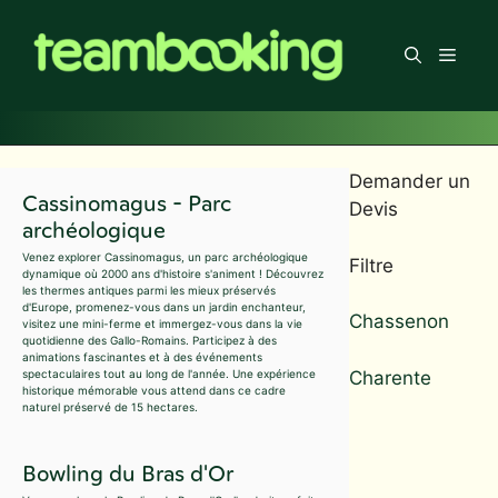
Aller
au
Men
contenu
Demander un
Cassinomagus - Parc
Devis
archéologique
Venez explorer Cassinomagus, un parc archéologique
Filtre
dynamique où 2000 ans d'histoire s'animent ! Découvrez
les thermes antiques parmi les mieux préservés
d'Europe, promenez-vous dans un jardin enchanteur,
Chassenon
visitez une mini-ferme et immergez-vous dans la vie
quotidienne des Gallo-Romains. Participez à des
animations fascinantes et à des événements
Charente
spectaculaires tout au long de l'année. Une expérience
historique mémorable vous attend dans ce cadre
naturel préservé de 15 hectares.
Bowling du Bras d'Or