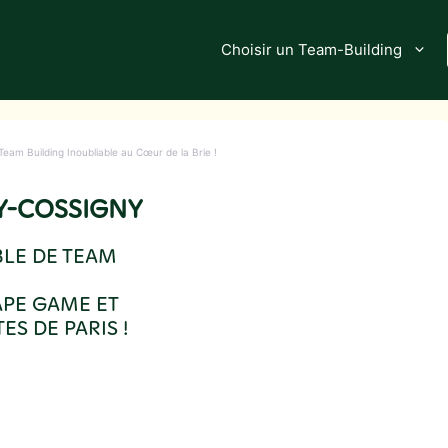
Choisir un Team-Building
am Building Inoubliable au Cœur de la Brie !
Y-COSSIGNY
BLE DE TEAM
APE GAME ET
ES DE PARIS !