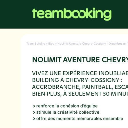
Aller
au
contenu
Team Building
»
Blog
»
NoLimit Aventure Chevry-Cossigny : Organisez un Te
NOLIMIT AVENTURE CHEVR
VIVEZ UNE EXPÉRIENCE INOUBLIA
BUILDING À CHEVRY-COSSIGNY :
ACCROBRANCHE, PAINTBALL, ESC
BIEN PLUS, À SEULEMENT 30 MINUT
renforce la cohésion d'équipe
stimule la créativité collective
offre des moments mémorables ensemble