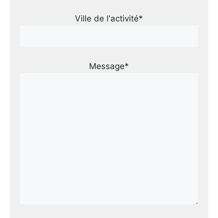
Ville de l'activité*
Message*