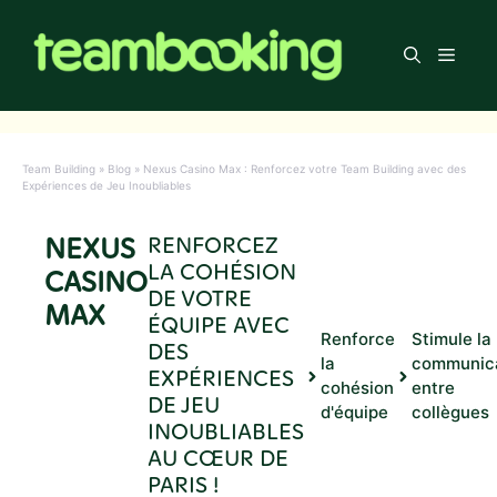
Aller
au
Men
contenu
Team Building
»
Blog
»
Nexus Casino Max : Renforcez votre Team Building avec des
Expériences de Jeu Inoubliables
NEXUS
RENFORCEZ
LA COHÉSION
CASINO
DE VOTRE
MAX
ÉQUIPE AVEC
Renforce
Stimule la
DES
la
communic
EXPÉRIENCES
cohésion
entre
DE JEU
d'équipe
collègues
INOUBLIABLES
AU CŒUR DE
PARIS !