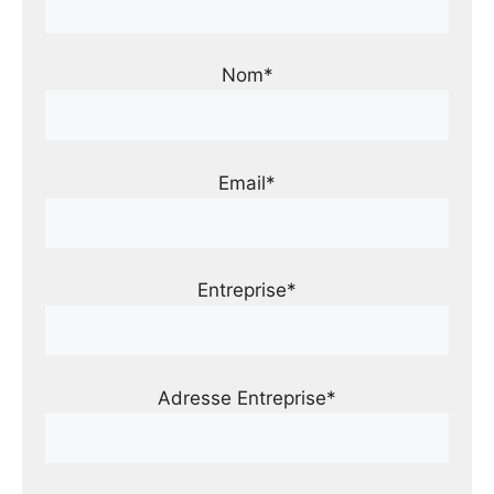
Nom*
Email*
Entreprise*
Adresse Entreprise*