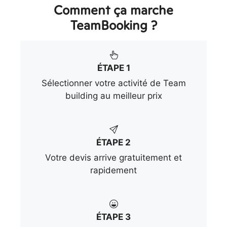
Comment ça marche
TeamBooking ?
ÉTAPE 1
Sélectionner votre activité de Team
building au meilleur prix
ÉTAPE 2
Votre devis arrive gratuitement et
rapidement
ÉTAPE 3