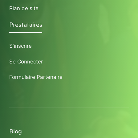
Plan de site
Prestataires
S'inscrire
Se Connecter
Formulaire Partenaire
Blog