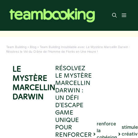
Aller
au
Men
contenu
Team Building
»
Blog
»
Team Building Inoubliable avec Le Mystère Marcellin Darwin :
Résolvez le Vol du Crâne de l’Homme de Florès en Une Heure !
LE
RÉSOLVEZ
LE MYSTÈRE
MYSTÈRE
MARCELLIN
MARCELLIN
DARWIN :
DARWIN
UN DÉFI
D'ESCAPE
GAME
UNIQUE
renforce
POUR
stimule
la
RENFORCER
créativ
cohésion