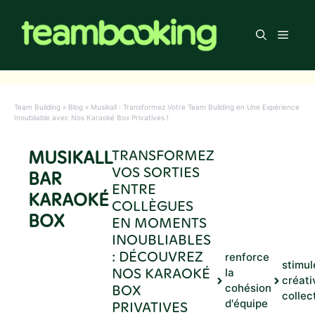
Aller
au
Men
contenu
Team Building
»
Blog
»
Musikall : Transformez Votre Team Building en Une Expérience
Inoubliable avec Nos Karaoké Box Privatives !
MUSIKALL
TRANSFORMEZ
VOS SORTIES
BAR
ENTRE
KARAOKÉ
COLLÈGUES
BOX
EN MOMENTS
INOUBLIABLES
: DÉCOUVREZ
renforce
stimul
NOS KARAOKÉ
la
créati
BOX
cohésion
collec
d'équipe
PRIVATIVES