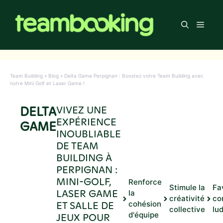
Aller
au
Men
contenu
Team Building
»
Blog
»
Delta Game Perpignan : Boostez votre Team Building avec
notre Mini Golf et Laser Game !
DELTA
VIVEZ UNE
EXPÉRIENCE
GAME
INOUBLIABLE
DE TEAM
BUILDING À
PERPIGNAN :
MINI-GOLF,
Renforce
Stimule la
Fa
LASER GAME
la
créativité
co
ET SALLE DE
cohésion
collective
lu
d'équipe
JEUX POUR